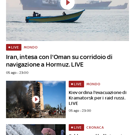
MONDO
LIVE
Iran, intesa con l'Oman su corridoio di
navigazione a Hormuz. LIVE
05 ago - 23:00
MONDO
LIVE
Kiev ordina l'evacuazione di
Kramatorsk per i raid russi.
LIVE
05 ago - 23:00
CRONACA
LIVE