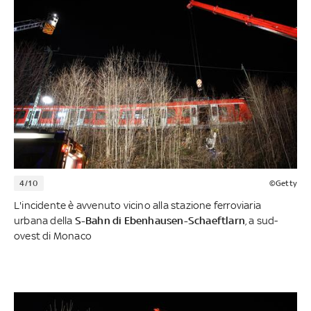
4/10
©Getty
L'incidente è avvenuto vicino alla stazione ferroviaria
urbana della
S-Bahn di Ebenhausen-Schaeftlarn
, a sud-
ovest di Monaco