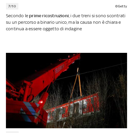
7/10
©Getty
Secondo le
prime
ricostruzioni
, i due treni si sono scontrati
su un percorso a binario unico, ma la causa non è chiara e
continua a essere oggetto di indagine