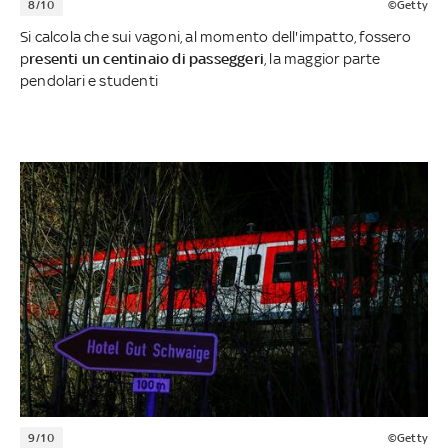
8/10
©Getty
Si calcola che sui vagoni, al momento dell'impatto, fossero
p
resenti un centinaio di passeggeri
, la maggior parte
pendolari e studenti
9/10
©Getty