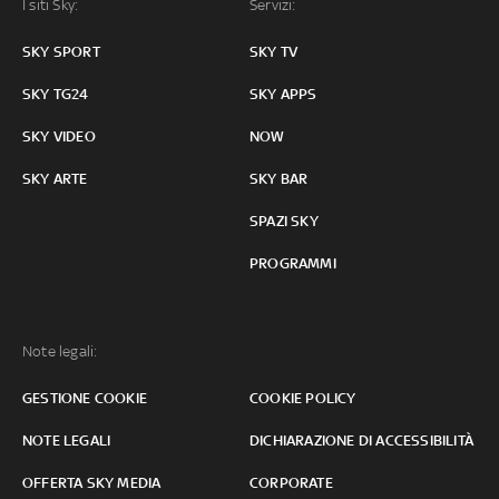
I siti Sky:
Servizi:
SKY SPORT
SKY TV
SKY TG24
SKY APPS
SKY VIDEO
NOW
SKY ARTE
SKY BAR
SPAZI SKY
PROGRAMMI
Note legali:
GESTIONE COOKIE
COOKIE POLICY
NOTE LEGALI
DICHIARAZIONE DI ACCESSIBILITÀ
OFFERTA SKY MEDIA
CORPORATE