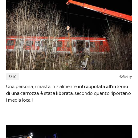
5/10
©Getty
Una persona, rimasta inizialmente
intrappolata all'interno
di una carrozza
, è stata
liberata
, secondo quanto riportano
i media locali