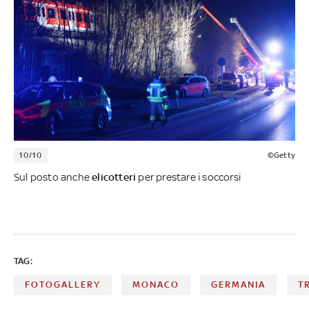
10/10
©Getty
Sul posto anche
elicotteri
per prestare i soccorsi
TAG:
FOTOGALLERY
MONACO
GERMANIA
T