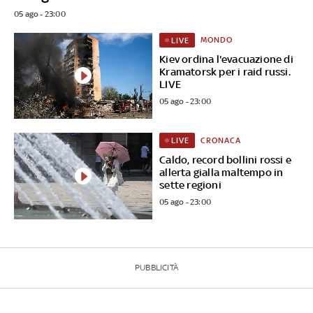
05 ago - 23:00
MONDO
LIVE
Kiev ordina l'evacuazione di
Kramatorsk per i raid russi.
LIVE
05 ago - 23:00
CRONACA
LIVE
Caldo, record bollini rossi e
allerta gialla maltempo in
sette regioni
05 ago - 23:00
PUBBLICITÀ