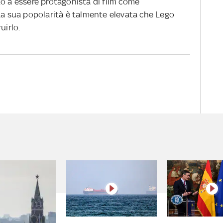
to a essere protagonista di film come
 La sua popolarità è talmente elevata che Lego
uirlo.