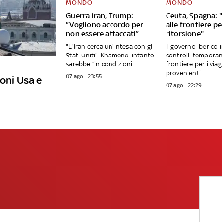
MONDO
MONDO
Guerra Iran, Trump:
Ceuta, Spagna: "
“Vogliono accordo per
alle frontiere per
non essere attaccati”
ritorsione"
"L'Iran cerca un'intesa con gli
Il governo iberico 
Stati uniti". Khamenei intanto
controlli temporan
sarebbe “in condizioni...
frontiere per i viag
provenienti...
07 ago - 23:55
ioni Usa e
07 ago - 22:29