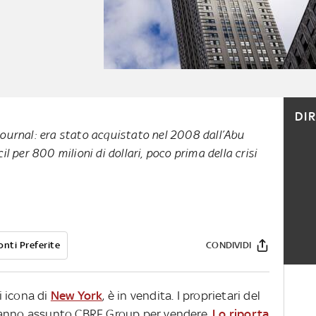
DI
 Journal: era stato acquistato nel 2008 dall’Abu
 per 800 milioni di dollari, poco prima della crisi
onti Preferite
CONDIVIDI
ci icona di
New York
, è in vendita. I proprietari del
hanno assunto CBRE Group per vendere.
Lo riporta