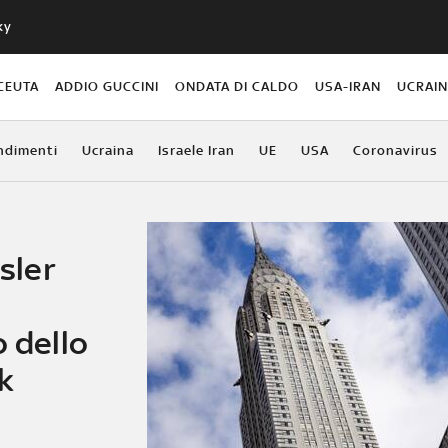
ky
CEUTA
ADDIO GUCCINI
ONDATA DI CALDO
USA-IRAN
UCRAI
ndimenti
Ucraina
Israele Iran
UE
USA
Coronavirus
ysler
o dello
k