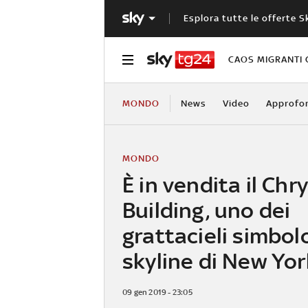
Esplora tutte le offerte S
CAOS MIGRANTI 
MONDO
News
Video
Approfo
MONDO
È in vendita il Chr
Building, uno dei
grattacieli simbol
skyline di New Yor
09 gen 2019 - 23:05