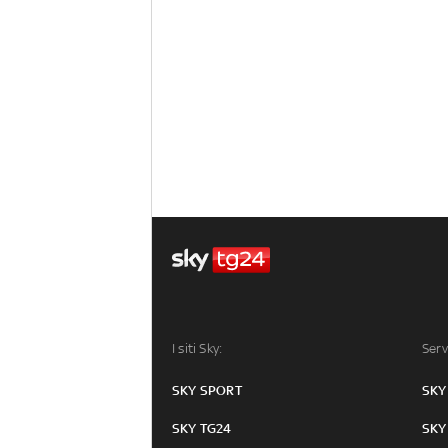
I siti Sky:
Serv
SKY SPORT
SKY
SKY TG24
SKY