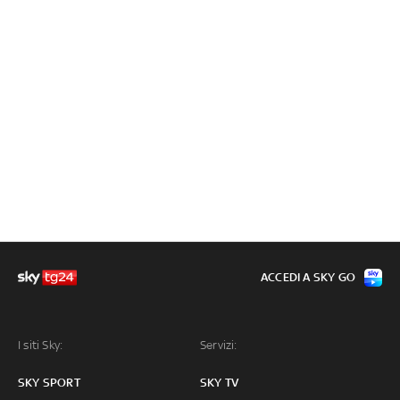
ACCEDI A SKY GO
I siti Sky:
Servizi:
SKY SPORT
SKY TV