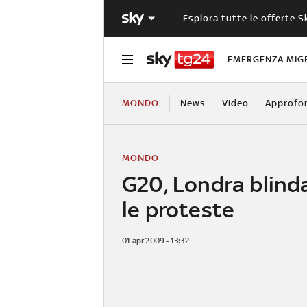
Esplora tutte le offerte S
EMERGENZA MIG
MONDO
News
Video
Approfo
MONDO
G20, Londra blind
le proteste
01 apr 2009 - 13:32