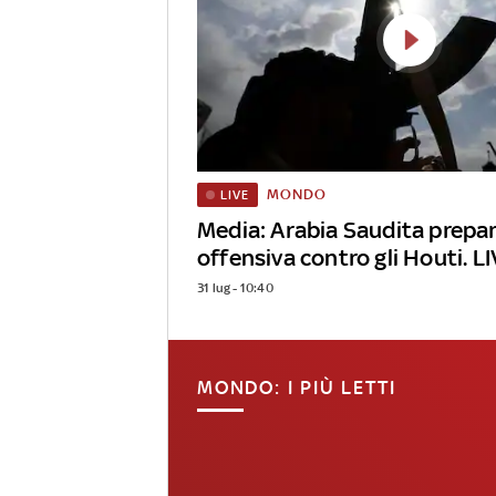
MONDO
LIVE
Media: Arabia Saudita prepa
offensiva contro gli Houti. L
31 lug - 10:40
MONDO: I PIÙ LETTI