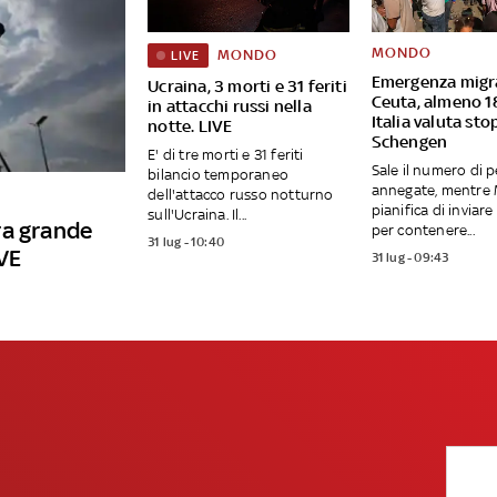
MONDO
MONDO
LIVE
Emergenza migr
Ucraina, 3 morti e 31 feriti
Ceuta, almeno 1
in attacchi russi nella
Italia valuta sto
notte. LIVE
Schengen
E' di tre morti e 31 feriti
Sale il numero di 
bilancio temporaneo
annegate, mentre
dell'attacco russo notturno
pianifica di inviare
sull'Ucraina. Il...
ra grande
per contenere...
31 lug - 10:40
IVE
31 lug - 09:43