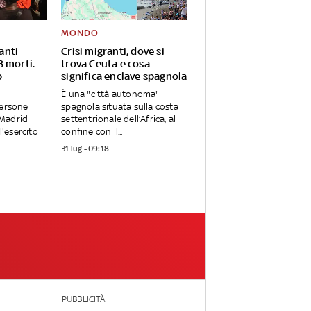
MONDO
anti
Crisi migranti, dove si
8 morti.
trova Ceuta e cosa
p
significa enclave spagnola
È una "città autonoma"
persone
spagnola situata sulla costa
 Madrid
settentrionale dell’Africa, al
 l'esercito
confine con il...
31 lug - 09:18
PUBBLICITÀ