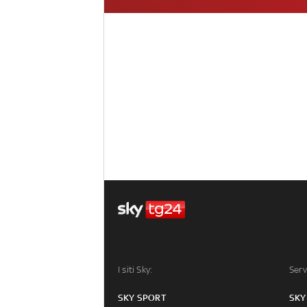
I siti Sky:
Serv
SKY SPORT
SKY