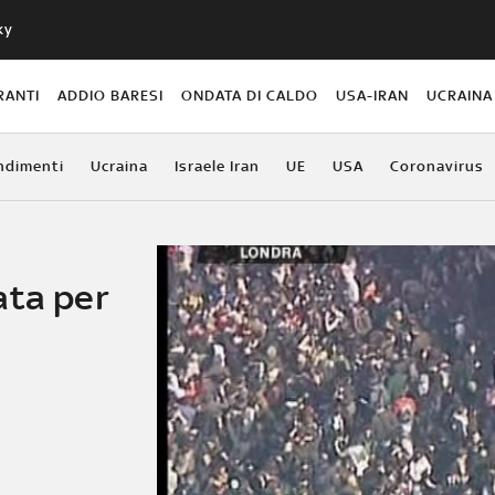
ky
RANTI
ADDIO BARESI
ONDATA DI CALDO
USA-IRAN
UCRAINA
ndimenti
Ucraina
Israele Iran
UE
USA
Coronavirus
ata per