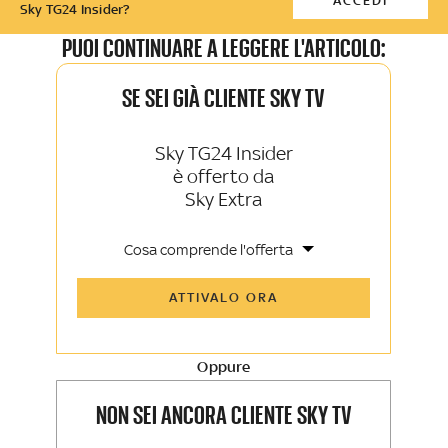
ACCEDI
Sky TG24 Insider?
PUOI CONTINUARE A LEGGERE L'ARTICOLO:
SE SEI GIÀ CLIENTE SKY TV
Sky TG24 Insider
è offerto da
Sky Extra
Cosa comprende l'offerta
Tutti gli articoli di Sky TG24 Insider e
ATTIVALO ORA
Sky Sport Insider
Approfondimenti, opinioni e punti di
vista autorevoli
Oppure
La newsletter esclusiva di Sky TG24
Insider e Sky Sport Insider
NON SEI ANCORA CLIENTE SKY TV