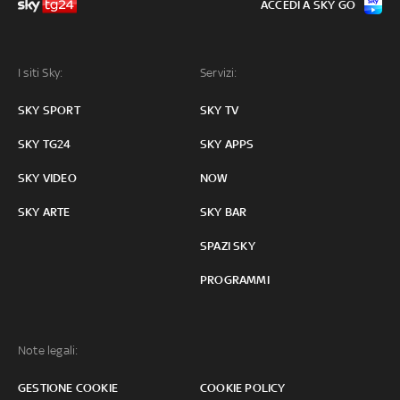
ACCEDI A SKY GO
I siti Sky:
Servizi:
SKY SPORT
SKY TV
SKY TG24
SKY APPS
SKY VIDEO
NOW
SKY ARTE
SKY BAR
SPAZI SKY
PROGRAMMI
Note legali:
GESTIONE COOKIE
COOKIE POLICY