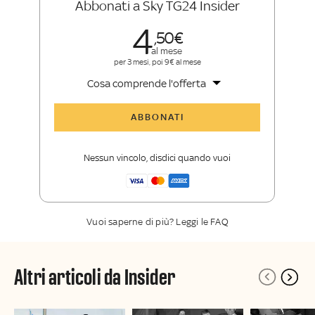
Abbonati a Sky TG24 Insider
4
50
al mese
per 3 mesi, poi 9€ al mese
Cosa comprende l'offerta
Tutti gli articoli di Sky TG24 Insider
ABBONATI
Approfondimenti
,
opinioni e punti di
vista autorevoli
Nessun vincolo, disdici quando vuoi
La newsletter esclusiva di Sky TG24
Insider
Vuoi saperne di più? Leggi le FAQ
Altri articoli da Insider