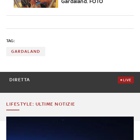
Gardaland. FOTO
TAG:
GARDALAND
DIRETTA
LIVE
LIFESTYLE: ULTIME NOTIZIE