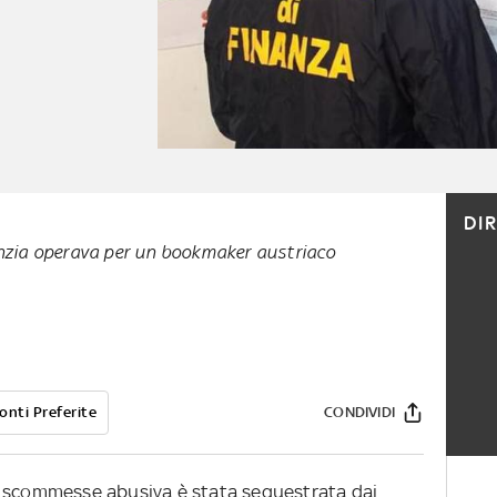
DI
enzia operava per un bookmaker austriaco
onti Preferite
CONDIVIDI
a scommesse abusiva è stata sequestrata dai