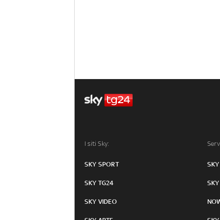
I siti Sky:
Serv
SKY SPORT
SKY
SKY TG24
SKY
SKY VIDEO
NO