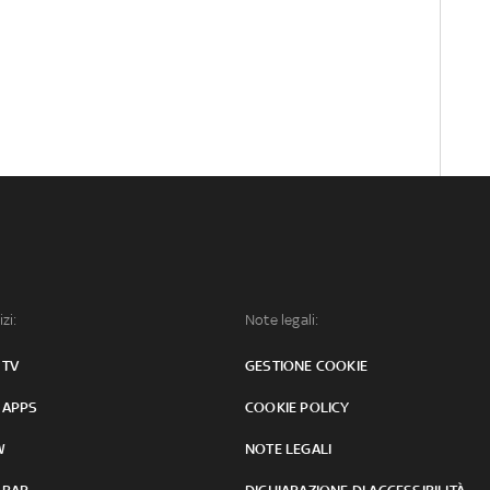
izi:
Note legali:
 TV
GESTIONE COOKIE
 APPS
COOKIE POLICY
W
NOTE LEGALI