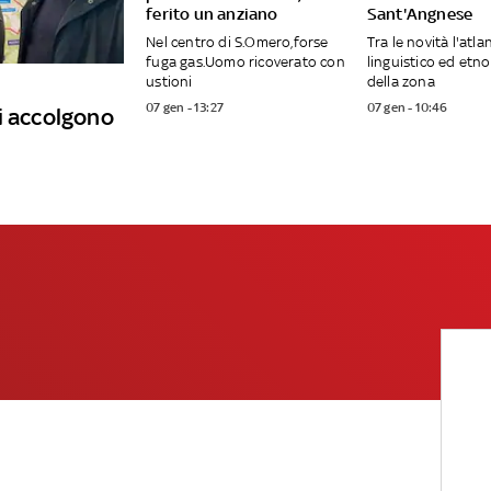
ferito un anziano
Sant'Angnese
Nel centro di S.Omero,forse
Tra le novità l'atla
fuga gas.Uomo ricoverato con
linguistico ed etn
ustioni
della zona
07 gen - 13:27
07 gen - 10:46
i accolgono