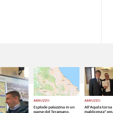
ABRUZZO
ABRUZZO
Esplode palazzina in un
All'Aquila torna
paese del Teramano,
maldicenza" om