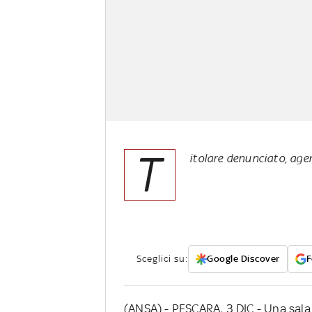
T
itolare denunciato, ag
Sceglici su:
Google Discover
F
(ANSA) - PESCARA, 3 DIC - Una sal