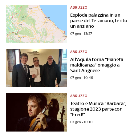
ABRUZZO
Esplode palazzina in un
paese del Teramano, ferito
un anziano
07 gen - 13:27
ABRUZZO
All'Aquila torna "Pianeta
maldicenza" omaggio a
Sant'Angnese
07 gen - 10:46
ABRUZZO
Teatro e Musica "Barbara",
stagione 2023 parte con
"Fred!"
07 gen - 10:10