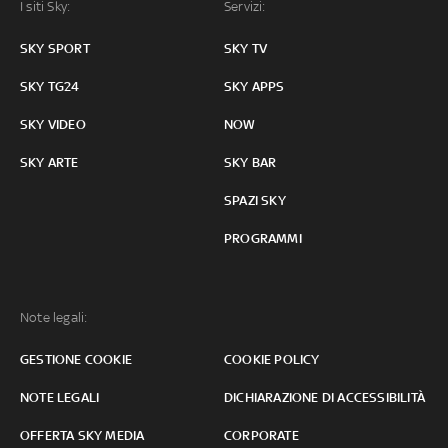
I siti Sky:
Servizi:
SKY SPORT
SKY TV
SKY TG24
SKY APPS
SKY VIDEO
NOW
SKY ARTE
SKY BAR
SPAZI SKY
PROGRAMMI
Note legali:
GESTIONE COOKIE
COOKIE POLICY
NOTE LEGALI
DICHIARAZIONE DI ACCESSIBILITÀ
OFFERTA SKY MEDIA
CORPORATE