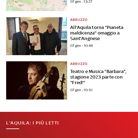
07 gen - 13:27
ABRUZZO
All'Aquila torna "Pianeta
maldicenza" omaggio a
Sant'Angnese
07 gen - 10:46
ABRUZZO
Teatro e Musica "Barbara",
stagione 2023 parte con
"Fred!"
07 gen - 10:10
L'AQUILA: I PIÙ LETTI