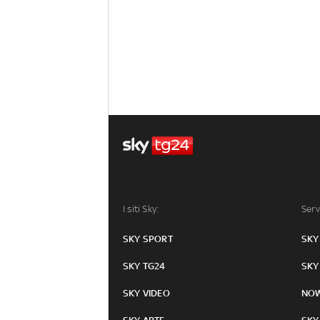
I siti Sky:
Serv
SKY SPORT
SKY
SKY TG24
SKY
SKY VIDEO
NO