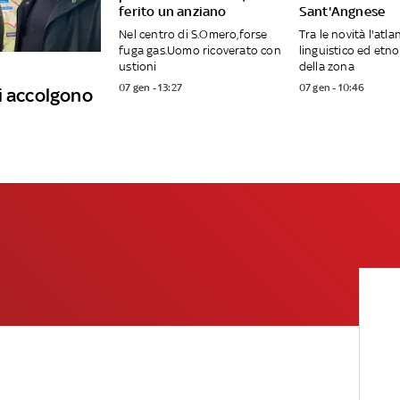
ferito un anziano
Sant'Angnese
Nel centro di S.Omero,forse
Tra le novità l'atla
fuga gas.Uomo ricoverato con
linguistico ed etn
ustioni
della zona
07 gen - 13:27
07 gen - 10:46
i accolgono