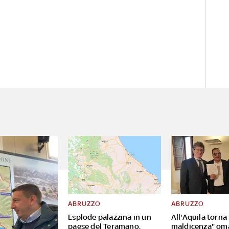
ABRUZZO
ABRUZZO
Esplode palazzina in un
All'Aquila torna
paese del Teramano,
maldicenza" om