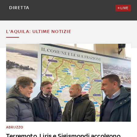
DIRETTA
LIVE
L'AQUILA: ULTIME NOTIZIE
ABRUZZO
Terremoto, Liris e Sigismondi accolgono