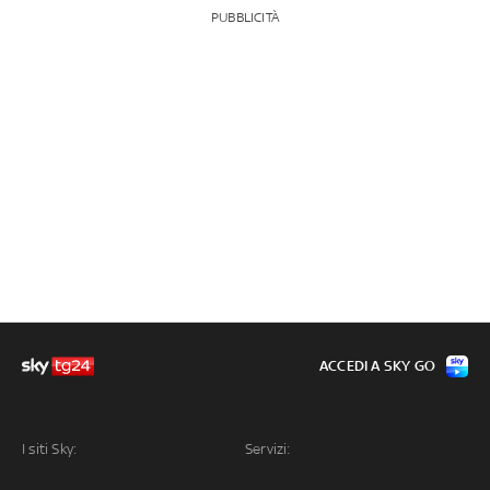
PUBBLICITÀ
ACCEDI A SKY GO
I siti Sky:
Servizi: