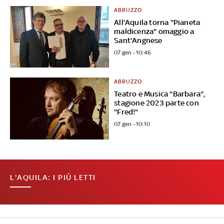
ABRUZZO
All'Aquila torna "Pianeta
maldicenza" omaggio a
Sant'Angnese
07 gen - 10:46
ABRUZZO
Teatro e Musica "Barbara",
stagione 2023 parte con
"Fred!"
07 gen - 10:10
L'AQUILA: I PIÙ LETTI