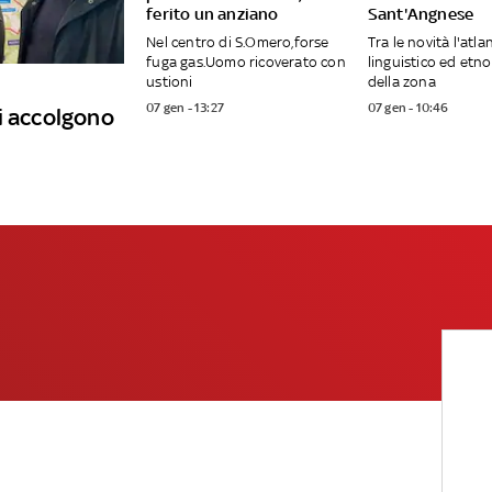
ferito un anziano
Sant'Angnese
Nel centro di S.Omero,forse
Tra le novità l'atla
fuga gas.Uomo ricoverato con
linguistico ed etn
ustioni
della zona
07 gen - 13:27
07 gen - 10:46
i accolgono