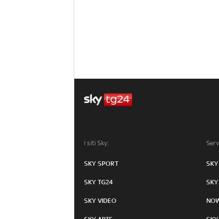
I siti Sky:
Serv
SKY SPORT
SKY
SKY TG24
SKY
SKY VIDEO
NO