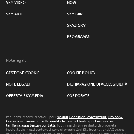
SKY VIDEO
NOW
SKY ARTE
SKY BAR
SPAZI SKY
PROGRAMMI
Note legali:
GESTIONE COOKIE
COOKIE POLICY
NOTE LEGALI
DICHIARAZIONE DI ACCESSIBILITÀ
OFFERTA SKY MEDIA
CORPORATE
Per il consumatore clicca qui per i
Moduli, Condizioni contrattuali
,
Privacy &
Cookies
,
informazioni sulle modifiche contrattuali
o per
trasparenza
tariffaria
,
assistenza
e
contatti
. Tutti i marchi Sky e i diritti di proprietà
intellettuale in essi contenuti, sono di proprietà di Sky international AG e sono
utilizzati su licenza. Copyright 2026 Sky Italia - Sky Italia Srl Via Monte Penice, 7 -