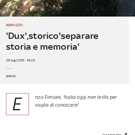
ABRUZZO
'Dux',storico'separare
storia e memoria'
29 lug 2019 - 16:01
@ANSA
E
nzo Fimiani, 'Italia oggi non brilla per
voglia di conoscere'