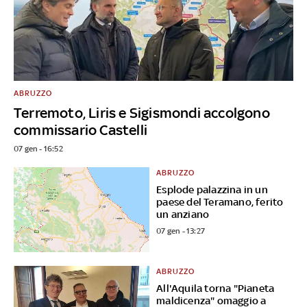
ABRUZZO
Terremoto, Liris e Sigismondi accolgono
commissario Castelli
07 gen - 16:52
ABRUZZO
Esplode palazzina in un
paese del Teramano, ferito
un anziano
07 gen - 13:27
ABRUZZO
All'Aquila torna "Pianeta
maldicenza" omaggio a