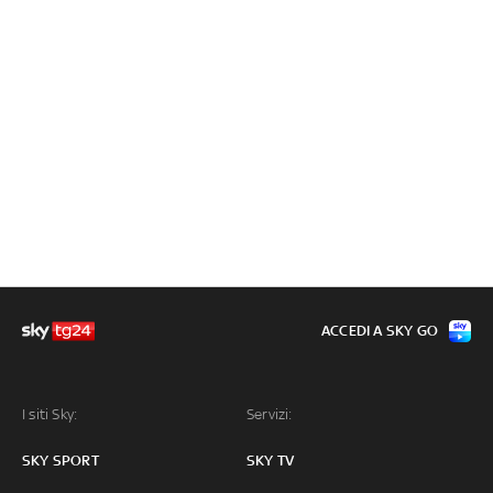
ACCEDI A SKY GO
I siti Sky:
Servizi:
SKY SPORT
SKY TV