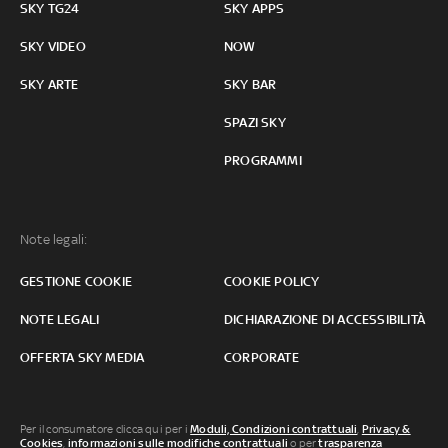
SKY TG24
SKY APPS
SKY VIDEO
NOW
SKY ARTE
SKY BAR
SPAZI SKY
PROGRAMMI
Note legali:
GESTIONE COOKIE
COOKIE POLICY
NOTE LEGALI
DICHIARAZIONE DI ACCESSIBILITÀ
OFFERTA SKY MEDIA
CORPORATE
Per il consumatore clicca qui per i
Moduli, Condizioni contrattuali
,
Privacy &
Cookies
,
informazioni sulle modifiche contrattuali
o per
trasparenza