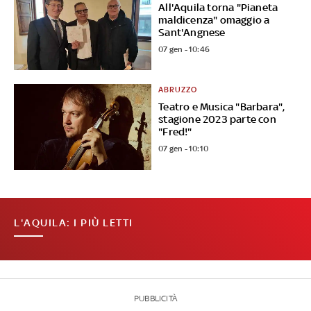
All'Aquila torna "Pianeta
maldicenza" omaggio a
Sant'Angnese
07 gen - 10:46
ABRUZZO
Teatro e Musica "Barbara",
stagione 2023 parte con
"Fred!"
07 gen - 10:10
L'AQUILA: I PIÙ LETTI
PUBBLICITÀ