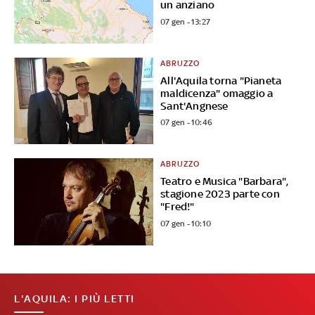
un anziano
07 gen - 13:27
ABRUZZO
All'Aquila torna "Pianeta
maldicenza" omaggio a
Sant'Angnese
07 gen - 10:46
ABRUZZO
Teatro e Musica "Barbara",
stagione 2023 parte con
"Fred!"
07 gen - 10:10
L'AQUILA: I PIÙ LETTI