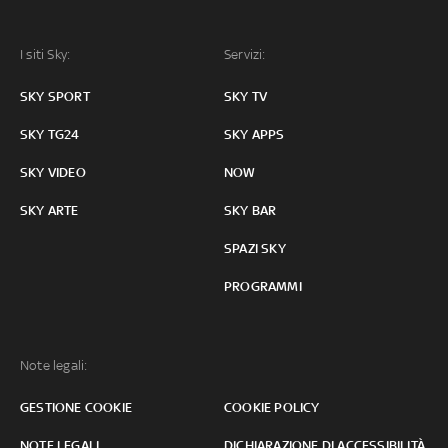
I siti Sky:
Servizi:
SKY SPORT
SKY TV
SKY TG24
SKY APPS
SKY VIDEO
NOW
SKY ARTE
SKY BAR
SPAZI SKY
PROGRAMMI
Note legali:
GESTIONE COOKIE
COOKIE POLICY
NOTE LEGALI
DICHIARAZIONE DI ACCESSIBILITÀ