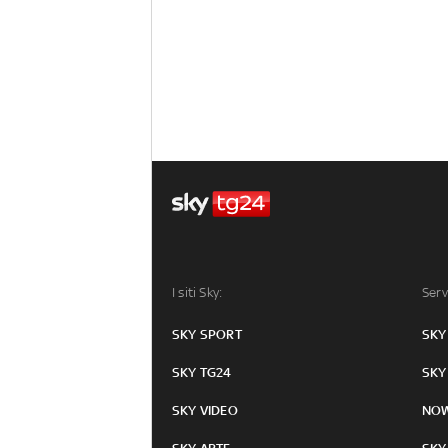
I siti Sky:
Serv
SKY SPORT
SKY
SKY TG24
SKY
SKY VIDEO
NO