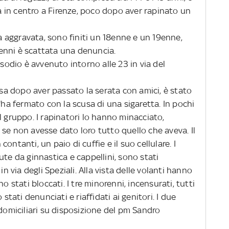
ia in centro a Firenze, poco dopo aver rapinato un
 aggravata, sono finiti un 18enne e un 19enne,
enni è scattata una denuncia.
odio è avvenuto intorno alle 23 in via del
a dopo aver passato la serata con amici, è stato
'ha fermato con la scusa di una sigaretta. In pochi
l gruppo. I rapinatori lo hanno minacciato,
se non avesse dato loro tutto quello che aveva. Il
ontanti, un paio di cuffie e il suo cellulare. I
ute da ginnastica e cappellini, sono stati
in via degli Speziali. Alla vista delle volanti hanno
o stati bloccati. I tre minorenni, incensurati, tutti
 stati denunciati e riaffidati ai genitori. I due
 domiciliari su disposizione del pm Sandro