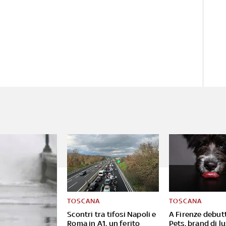
TOSCANA
TOSCANA
Scontri tra tifosi Napoli e
A Firenze debutt
Roma in A1, un ferito
Pets, brand di lu