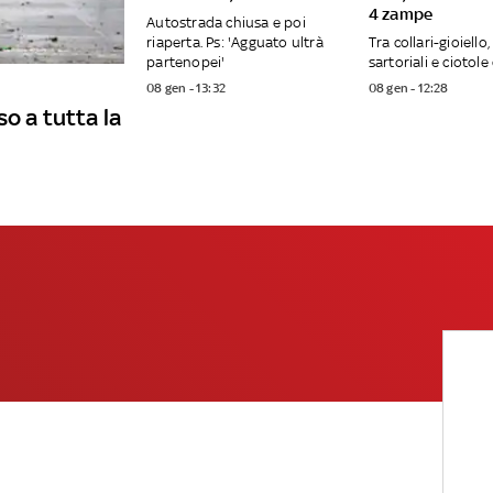
4 zampe
Autostrada chiusa e poi
riaperta. Ps: 'Agguato ultrà
Tra collari-gioiello
partenopei'
sartoriali e ciotole
08 gen - 13:32
08 gen - 12:28
o a tutta la