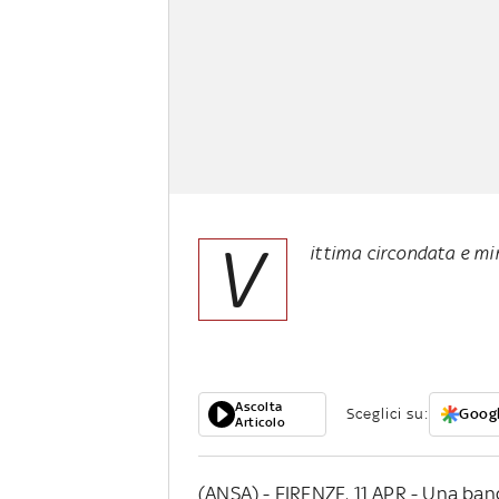
V
ittima circondata e min
Ascolta
Sceglici su:
Googl
Articolo
(ANSA) - FIRENZE, 11 APR - Una banda