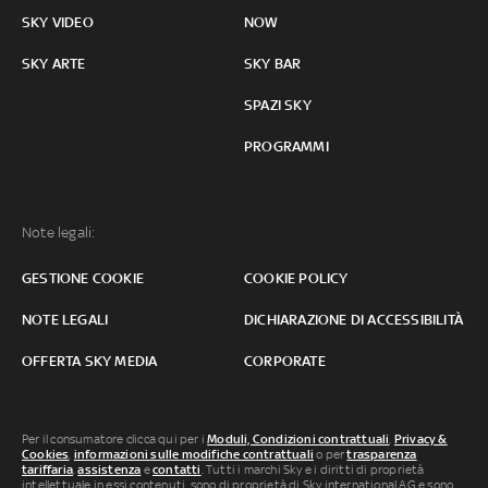
SKY VIDEO
NOW
SKY ARTE
SKY BAR
SPAZI SKY
PROGRAMMI
Note legali:
GESTIONE COOKIE
COOKIE POLICY
NOTE LEGALI
DICHIARAZIONE DI ACCESSIBILITÀ
OFFERTA SKY MEDIA
CORPORATE
Per il consumatore clicca qui per i
Moduli, Condizioni contrattuali
,
Privacy &
Cookies
,
informazioni sulle modifiche contrattuali
o per
trasparenza
tariffaria
,
assistenza
e
contatti
. Tutti i marchi Sky e i diritti di proprietà
intellettuale in essi contenuti, sono di proprietà di Sky international AG e sono