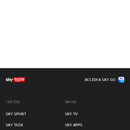
ACCEDI A SKY GO
I siti Sky:
Servizi:
SKY SPORT
SKY TV
SKY TG24
SKY APPS