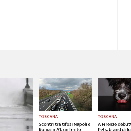
TOSCANA
TOSCANA
Scontri tra tifosi Napoli e
A Firenze debutt
Roma in A1, un ferito
Pets, brand di lu