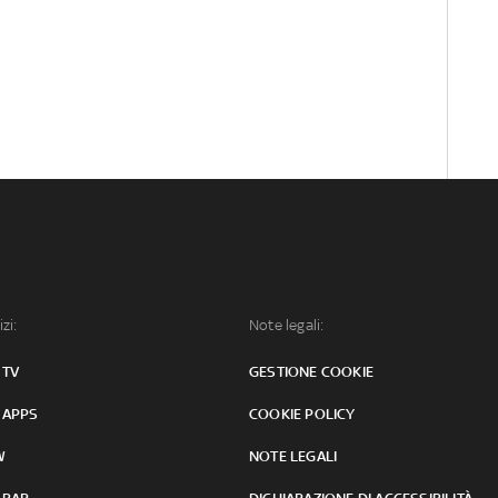
izi:
Note legali:
 TV
GESTIONE COOKIE
 APPS
COOKIE POLICY
W
NOTE LEGALI