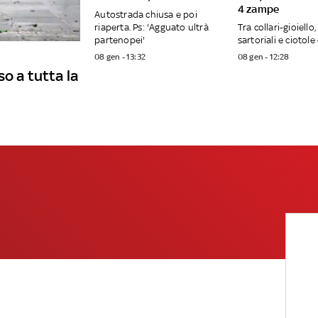
4 zampe
Autostrada chiusa e poi
riaperta. Ps: 'Agguato ultrà
Tra collari-gioiello
partenopei'
sartoriali e ciotole
08 gen - 13:32
08 gen - 12:28
o a tutta la