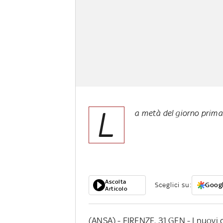
L
a metà del giorno prim
Ascolta
Sceglici su:
Googl
Articolo
(ANSA) - FIRENZE, 31 GEN - I nuovi 