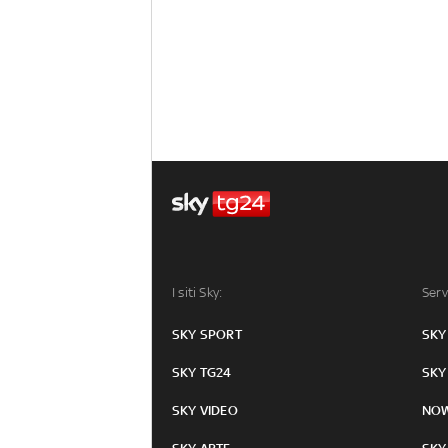
I siti Sky:
Serv
SKY SPORT
SKY
SKY TG24
SKY
SKY VIDEO
NO