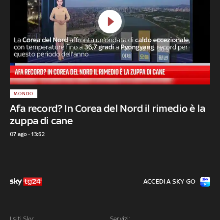
MONDO
Afa record? In Corea del Nord il rimedio è la
zuppa di cane
07 ago - 13:52
ACCEDI A SKY GO
I siti Sky:
Servizi: