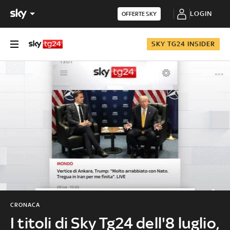
LOGIN
OFFERTE SKY
SKY TG24 INSIDER
CRONACA
I titoli di Sky Tg24 dell'8 luglio,