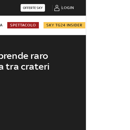
LOGIN
OFFERTE SKY
NA
SPETTACOLO
SKY TG24 INSIDER
iprende raro
a tra crateri