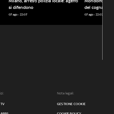
Milano, arresti polizia locale: agenti 
Mondolfo, addio
si difendono 
del cognato
07 ago - 22:07
07 ago - 22:07
izi:
Note legali:
 TV
GESTIONE COOKIE
 APPS
COOKIE POLICY