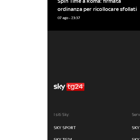
Spin Time a Roma: firmata 
ordinanza per ricollocare sfollati
07 ago - 23:37
I siti Sky:
Serv
SKY SPORT
SKY
SKY TG24
SKY