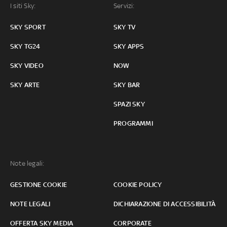
I siti Sky:
Servizi:
SKY SPORT
SKY TV
SKY TG24
SKY APPS
SKY VIDEO
NOW
SKY ARTE
SKY BAR
SPAZI SKY
PROGRAMMI
Note legali:
GESTIONE COOKIE
COOKIE POLICY
NOTE LEGALI
DICHIARAZIONE DI ACCESSIBILITÀ
OFFERTA SKY MEDIA
CORPORATE