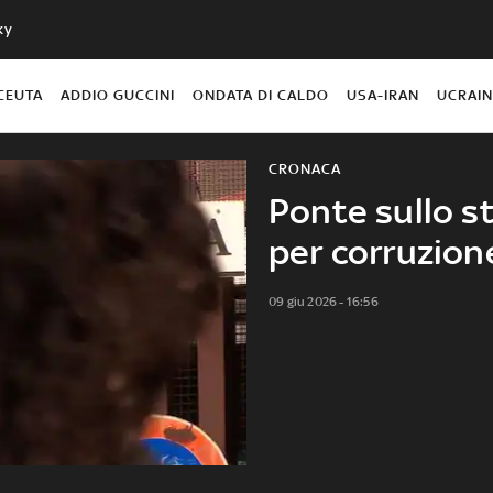
ky
CEUTA
ADDIO GUCCINI
ONDATA DI CALDO
USA-IRAN
UCRAI
CRONACA
Ponte sullo st
per corruzion
09 giu 2026 - 16:56