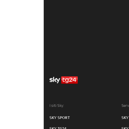
I siti Sky:
Serv
SKY SPORT
SKY
SKY TG24
SKY