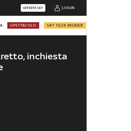
LOGIN
OFFERTE SKY
NA
SPETTACOLO
SKY TG24 INSIDER
retto, inchiesta
e