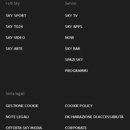
I siti Sky:
Servizi:
SKY SPORT
SKY TV
SKY TG24
SKY APPS
SKY VIDEO
NOW
SKY ARTE
SKY BAR
SPAZI SKY
PROGRAMMI
Note legali:
GESTIONE COOKIE
COOKIE POLICY
NOTE LEGALI
DICHIARAZIONE DI ACCESSIBILITÀ
OFFERTA SKY MEDIA
CORPORATE