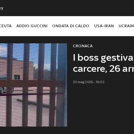
ky
CEUTA
ADDIO GUCCINI
ONDATA DI CALDO
USA-IRAN
UCRAI
CRONACA
I boss gestiva
carcere, 26 ar
20 mag 2026 - 16:02