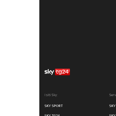
I siti Sky:
Serv
SKY SPORT
SKY
SKY TG24
SKY