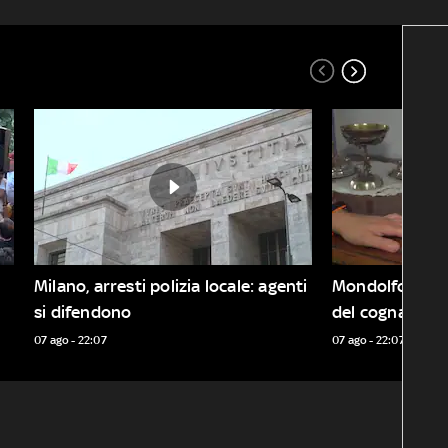
Milano, arresti polizia locale: agenti 
Mondolfo, addio
si difendono 
del cognato
07 ago - 22:07
07 ago - 22:07