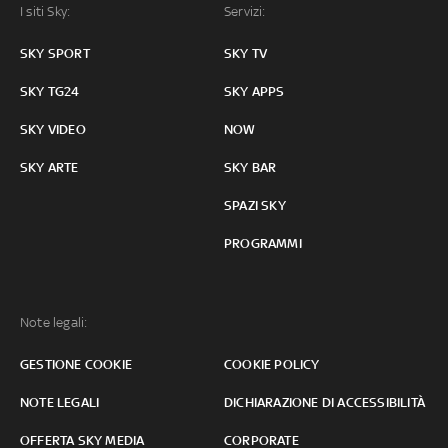
I siti Sky:
Servizi:
SKY SPORT
SKY TV
SKY TG24
SKY APPS
SKY VIDEO
NOW
SKY ARTE
SKY BAR
SPAZI SKY
PROGRAMMI
Note legali:
GESTIONE COOKIE
COOKIE POLICY
NOTE LEGALI
DICHIARAZIONE DI ACCESSIBILITÀ
OFFERTA SKY MEDIA
CORPORATE