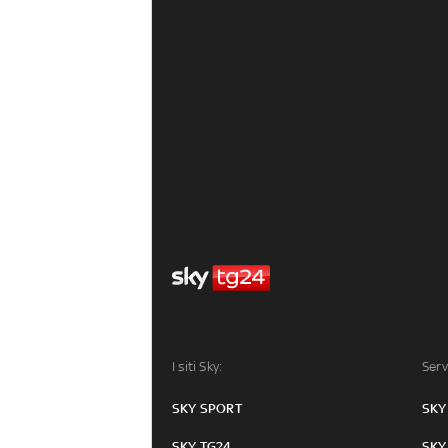
I siti Sky:
Serv
SKY SPORT
SKY
SKY TG24
SKY