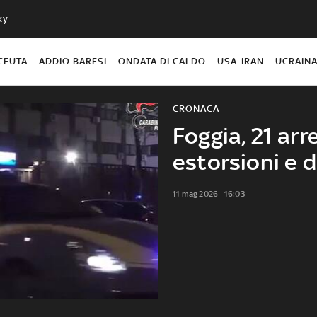
ky
CEUTA
ADDIO BARESI
ONDATA DI CALDO
USA-IRAN
UCRAIN
CRONACA
Foggia, 21 arr
estorsioni e 
11 mag 2026 - 16:03