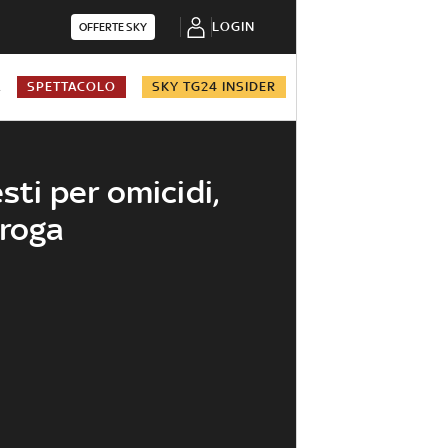
LOGIN
OFFERTE SKY
A
SPETTACOLO
SKY TG24 INSIDER
esti per omicidi,
droga