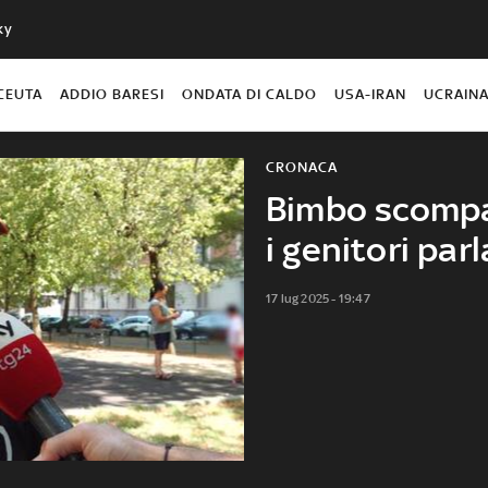
ky
CEUTA
ADDIO BARESI
ONDATA DI CALDO
USA-IRAN
UCRAIN
CRONACA
Bimbo scompar
i genitori par
17 lug 2025 - 19:47