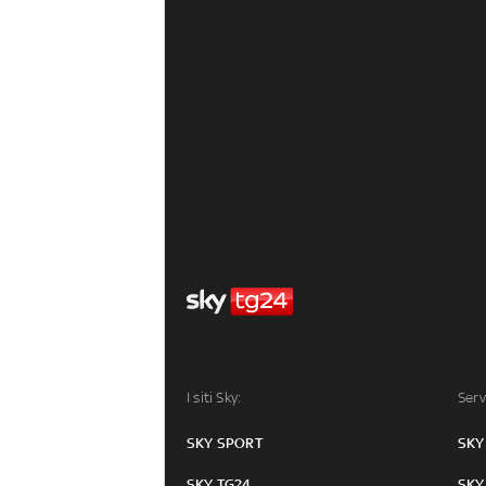
I siti Sky:
Serv
SKY SPORT
SKY
SKY TG24
SKY