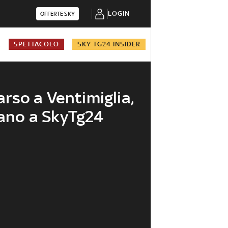
LOGIN
OFFERTE SKY
A
SPETTACOLO
SKY TG24 INSIDER
so a Ventimiglia,
lano a SkyTg24