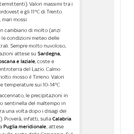
termittenti). Valori massimi tra i
rdovest e gli 11°C di Trento.
, mari mossi
on cambiano di molto (anzi
 le condizioni meteo delle
trali. Sempre molto nuvoloso,
tazioni attese su
Sardegna,
cana e laziale
, coste e
ntroterra del Lazio. Calmo
molto mosso il Tirreno. Valori
le temperature sui 10-14°C
accennato, le precipitazioni in
o sentinella del maltempo in
ra una volta dopo i disagi dei
). Pioverà, infatti, sulla
Calabria
la
Puglia meridionale
; attese