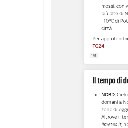
mossi, con v
più alte di 
i 10°C di Pot
città
Per approfondir
TG24
1/5
Il tempo di 
NORD
: Ciel
domani a No
zone di ogg
Altrove il 
ilmeteo.it
, 