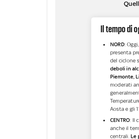
Quell
Il tempo di 
NORD
: Oggi
presenta pr
del ciclone 
deboli in al
Piemonte, L
moderati anc
generalment
Temperature 
Aosta e gli 
CENTRO
: Il
anche il te
centrali.
Le 