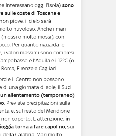
e interessano oggi l’Isola)
sono
e sulle coste di Toscana e
non piove, il cielo sarà
lto nuvoloso. Anche i mari
i (mossi o molto mossi), con
rocco. Per quanto riguarda le
, i valori massimi sono compresi
 Campobasso e l’Aquila e i 12°C (o
 Roma, Firenze e Cagliari
 Nord e il Centro non possono
 di una giornata di sole, il Sud
e
un allentamento (temporaneo)
po
. Previste precipitazioni sulla
dentale; sul resto del Meridione
 non coperto. E attenzione:
in
ioggia torna a fare capolino
, sui
ci della Calabria. Mari molto