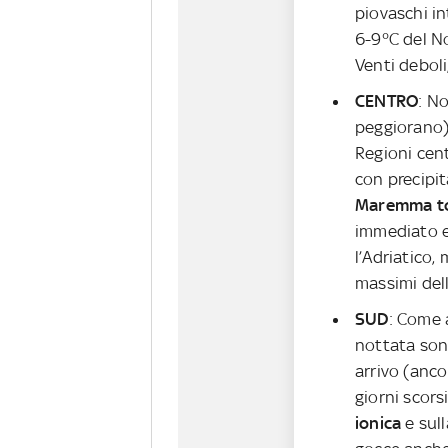
piovaschi in
6-9°C del No
Venti deboli
CENTRO
: N
peggiorano)
Regioni cen
con precipi
Maremma tos
immediato e
l’Adriatico, 
massimi del
SUD
: Come 
nottata son
arrivo (anco
giorni scorsi
ionica
e sul