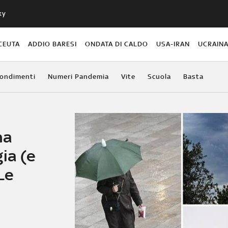
ky
CEUTA
ADDIO BARESI
ONDATA DI CALDO
USA-IRAN
UCRAIN
ondimenti
Numeri Pandemia
Vite
Scuola
Basta
na
ia (e
Le