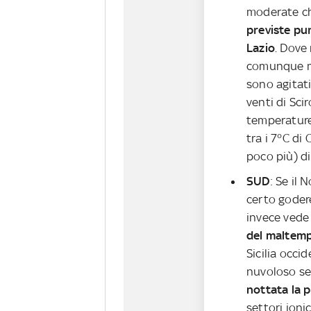
moderate ch
previste pur
Lazio
. Dove 
comunque mo
sono agitat
venti di Sci
temperature
tra i 7°C di
poco più) di
SUD
: Se il
certo godere
invece ved
del maltem
Sicilia occi
nuvoloso se
nottata la p
settori ioni