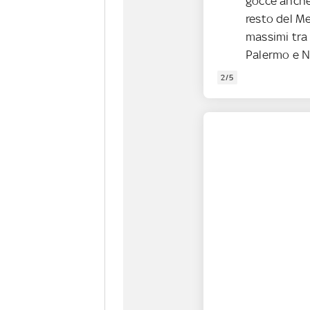
gocce anche
resto del Me
massimi tra 
Palermo e N
2/5