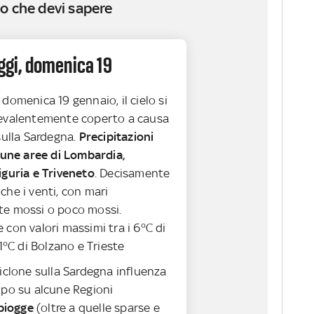
o che devi sapere
oggi, domenica 19
, domenica 19 gennaio, il cielo si
evalentemente coperto a causa
sulla Sardegna.
Precipitazioni
cune aree di Lombardia,
iguria e Triveneto
. Decisamente
he i venti, con mari
e mossi o poco mossi.
con valori massimi tra i 6°C di
11°C di Bolzano e Trieste
 ciclone sulla Sardegna influenza
mpo su alcune Regioni
piogge
(oltre a quelle sparse e