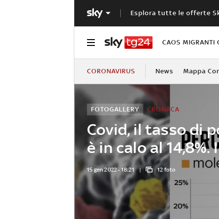
Esplora tutte le offerte S
CAOS MIGRANTI 
CORONAVIRUS
News
Mappa Cont
FOTOGALLERY
CRONACA
Covid, il tasso di p
è in calo al 14,8%. 
15 gen 2022 - 18:21
12 foto