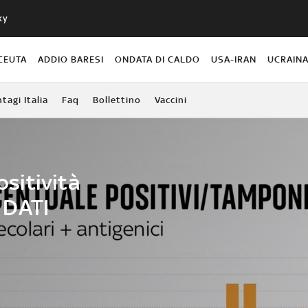
ky
CEUTA
ADDIO BARESI
ONDATA DI CALDO
USA-IRAN
UCRAIN
agi Italia
Faq
Bollettino
Vaccini
ositività
I DATI