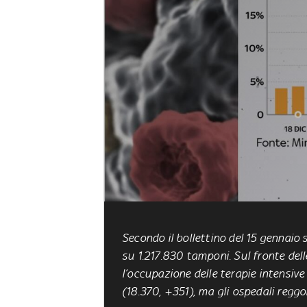
Secondo il bollettino del 15 gennaio s
su 1.217.830 tamponi. Sul fronte delle
l’occupazione delle terapie intensive 
(18.370, +351), ma gli ospedali regg