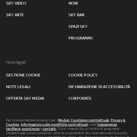
SKY VIDEO
NOW
SKY ARTE
SKY BAR
SPAZI SKY
PROGRAMMI
Note legali:
GESTIONE COOKIE
COOKIE POLICY
NOTE LEGALI
DICHIARAZIONE DI ACCESSIBILITÀ
OFFERTA SKY MEDIA
CORPORATE
Per il consumatore clicca qui per i
Moduli, Condizioni contrattuali
,
Privacy &
Cookies
,
informazioni sulle modifiche contrattuali
o per
trasparenza
tariffaria
,
assistenza
e
contatti
. Tutti i marchi Sky e i diritti di proprietà
intellettuale in essi contenuti, sono di proprietà di Sky international AG e sono