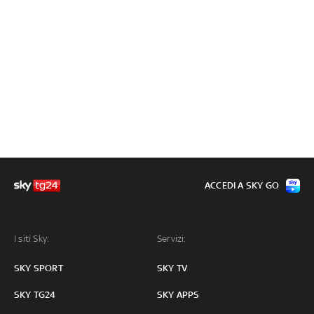
ACCEDI A SKY GO
I siti Sky:
Servizi:
SKY SPORT
SKY TV
SKY TG24
SKY APPS