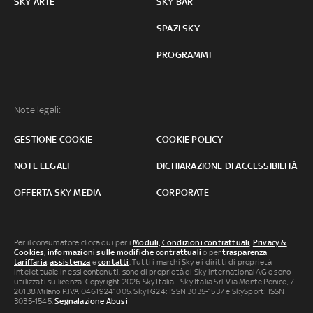
SKY ARTE
SKY BAR
SPAZI SKY
PROGRAMMI
Note legali:
GESTIONE COOKIE
COOKIE POLICY
NOTE LEGALI
DICHIARAZIONE DI ACCESSIBILITÀ
OFFERTA SKY MEDIA
CORPORATE
Per il consumatore clicca qui per i
Moduli, Condizioni contrattuali
,
Privacy &
Cookies
,
informazioni sulle modifiche contrattuali
o per
trasparenza
tariffaria
,
assistenza
e
contatti
. Tutti i marchi Sky e i diritti di proprietà
intellettuale in essi contenuti, sono di proprietà di Sky international AG e sono
utilizzati su licenza. Copyright 2026 Sky Italia - Sky Italia Srl Via Monte Penice, 7 -
20138 Milano P.IVA 04619241005. SkyTG24: ISSN 3035-1537 e SkySport: ISSN
3035-1545.
Segnalazione Abusi