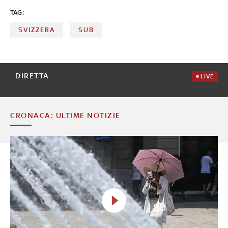
TAG:
SVIZZERA
SUB
DIRETTA
LIVE
CRONACA: ULTIME NOTIZIE