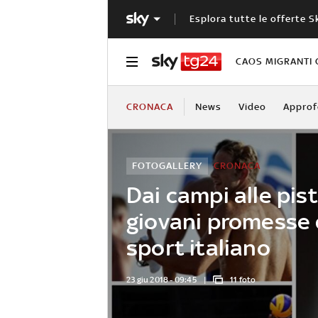
Esplora tutte le offerte S
CAOS MIGRANTI 
CRONACA
News
Video
Approf
FOTOGALLERY
CRONACA
Dai campi alle pist
giovani promesse 
sport italiano
23 giu 2018 - 09:45
11 foto