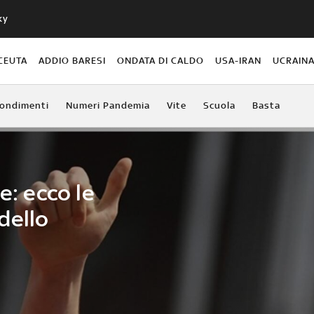
ky
CEUTA
ADDIO BARESI
ONDATA DI CALDO
USA-IRAN
UCRAIN
ondimenti
Numeri Pandemia
Vite
Scuola
Basta
e: ecco le
dello