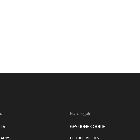
izi:
Note legali:
 TV
GESTIONE COOKIE
 APPS
COOKIE POLICY