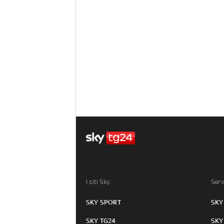
I siti Sky:
Serv
SKY SPORT
SKY
SKY TG24
SKY