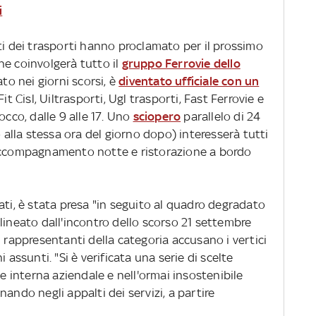
i
ti dei trasporti hanno proclamato per il prossimo
he coinvolgerà tutto il
gruppo Ferrovie dello
ato nei giorni scorsi, è
diventato ufficiale con un
it Cisl, Uiltrasporti, Ugl trasporti, Fast Ferrovie e
occo, dalle 9 alle 17. Uno
sciopero
parallelo di 24
o alla stessa ora del giorno dopo) interesserà tutti
ia, accompagnamento notte e ristorazione a bordo
ati, è stata presa "in seguito al quadro degradato
lineato dall'incontro dello scorso 21 settembre
I rappresentanti della categoria accusano i vertici
 assunti. "Si è verificata una serie di scelte
ne interna aziendale e nell'ormai insostenibile
ando negli appalti dei servizi, a partire