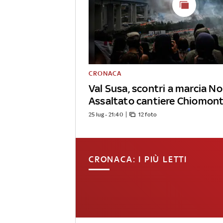
CRONACA
Val Susa, scontri a marcia No
Assaltato cantiere Chiomon
25 lug - 21:40
12 foto
CRONACA: I PIÙ LETTI