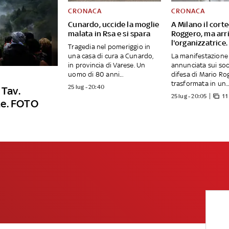
CRONACA
CRONACA
Cunardo, uccide la moglie
A Milano il cort
malata in Rsa e si spara
Roggero, ma arri
l'organizzatrice
Tragedia nel pomeriggio in
una casa di cura a Cunardo,
La manifestazione
in provincia di Varese. Un
annunciata sui soci
uomo di 80 anni...
difesa di Mario Ro
trasformata in un..
25 lug - 20:40
 Tav.
25 lug - 20:05
11
te. FOTO