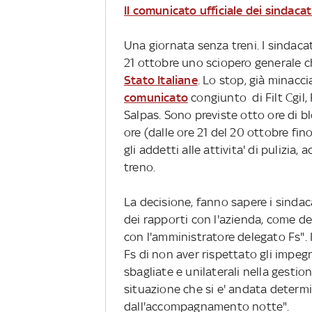
Il comunicato ufficiale dei sindacat
Una giornata senza treni. I sindaca
21 ottobre uno sciopero generale c
Stato Italiane
. Lo stop, già minacci
comunicato
congiunto di Filt Cgil, F
Salpas. Sono previste otto ore di bl
ore (dalle ore 21 del 20 ottobre fin
gli addetti alle attivita' di puliz
treno.
La decisione, fanno sapere i sindac
dei rapporti con l'azienda, come de
con l'amministratore delegato Fs". 
Fs di non aver rispettato gli impegni
sbagliate e unilaterali nella gestio
situazione che si e' andata determin
dall'accompagnamento notte".