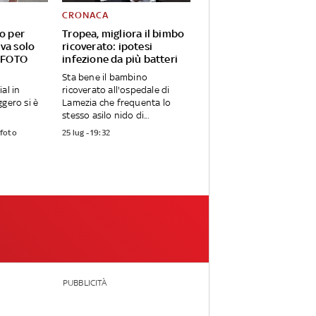
CRONACA
eo per
Tropea, migliora il bimbo
va solo
ricoverato: ipotesi
. FOTO
infezione da più batteri
Sta bene il bambino
al in
ricoverato all'ospedale di
ggero si è
Lamezia che frequenta lo
.
stesso asilo nido di...
 foto
25 lug - 19:32
PUBBLICITÀ