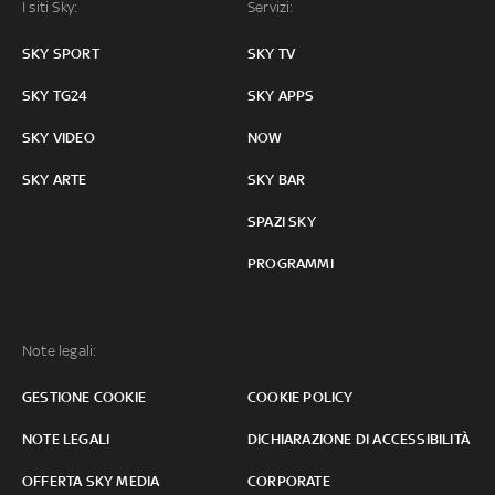
I siti Sky:
Servizi:
SKY SPORT
SKY TV
SKY TG24
SKY APPS
SKY VIDEO
NOW
SKY ARTE
SKY BAR
SPAZI SKY
PROGRAMMI
Note legali:
GESTIONE COOKIE
COOKIE POLICY
NOTE LEGALI
DICHIARAZIONE DI ACCESSIBILITÀ
OFFERTA SKY MEDIA
CORPORATE