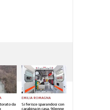
A
EMILIA ROMAGNA
torato da
Si ferisce sparandosi con
o
carabina in casa, 90enne