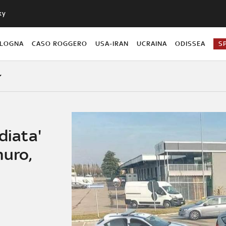
ky
OLOGNA
CASO ROGGERO
USA-IRAN
UCRAINA
ODISSEA
S
diata'
muro,