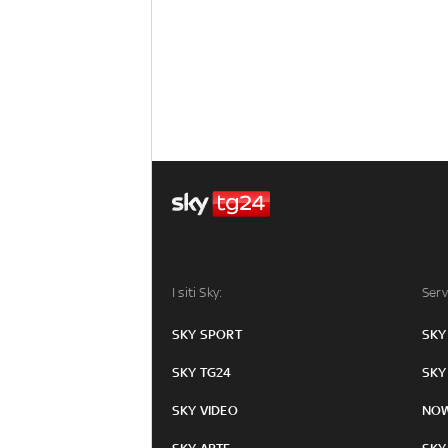
I siti Sky:
Serv
SKY SPORT
SKY
SKY TG24
SKY
SKY VIDEO
NO