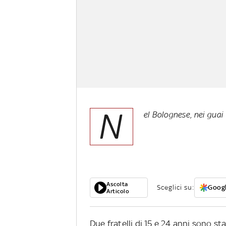
N
el Bolognese, nei guai 
Ascolta
Sceglici su:
Googl
Articolo
Due fratelli di 15 e 24 anni sono st