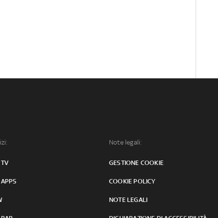
izi:
Note legali:
 TV
GESTIONE COOKIE
 APPS
COOKIE POLICY
W
NOTE LEGALI