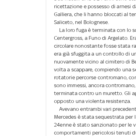
ricettazione e possesso di arnesi d
Galliera, che li hanno bloccati al 
Saliceto, nel Bolognese.
La loro fuga è terminata con lo sc
Centergross, a Funo di Argelato. E
circolare nonostante fosse stata ra
era già sfuggita a un controllo di u
nuovamente vicino al cimitero di Be
volta a scappare, compiendo una ser
rotatorie percorse contromano, con
sono immessi, ancora contromano, ne
terminata contro un muretto. Gli a
opposto una violenta resistenza.
Avevano entrambi vari precedenti d
Mercedes è stata sequestrata per la
24enne è stato sanzionato per le vi
comportamenti pericolosi tenuti du