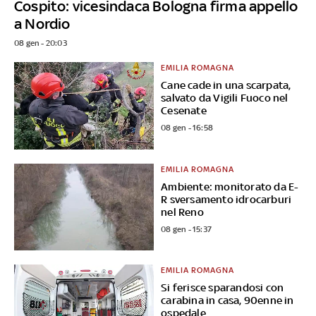
Cospito: vicesindaca Bologna firma appello
a Nordio
08 gen - 20:03
EMILIA ROMAGNA
Cane cade in una scarpata,
salvato da Vigili Fuoco nel
Cesenate
08 gen - 16:58
EMILIA ROMAGNA
Ambiente: monitorato da E-
R sversamento idrocarburi
nel Reno
08 gen - 15:37
EMILIA ROMAGNA
Si ferisce sparandosi con
carabina in casa, 90enne in
ospedale