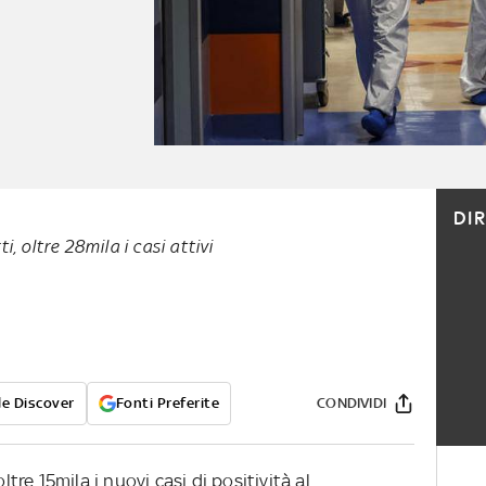
DI
, oltre 28mila i casi attivi
e Discover
Fonti Preferite
CONDIVIDI
re 15mila i nuovi casi di positività al