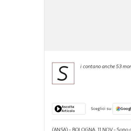
S
i contano anche 53 morti
Ascolta
Sceglici su:
Googl
Articolo
(ANSA) - BOLOGNA, 11 NOV - Sono olt