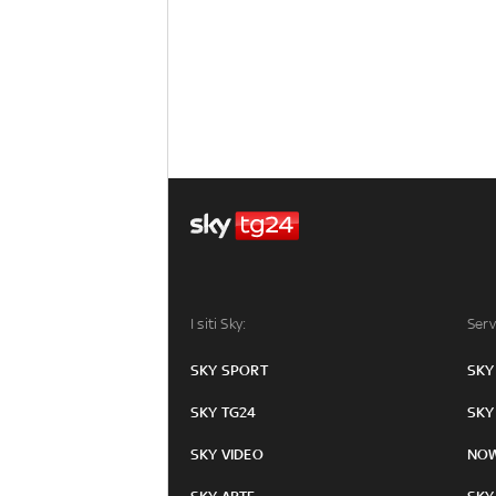
I siti Sky:
Serv
SKY SPORT
SKY
SKY TG24
SKY
SKY VIDEO
NO