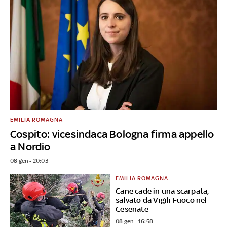
EMILIA ROMAGNA
Cospito: vicesindaca Bologna firma appello
a Nordio
08 gen - 20:03
EMILIA ROMAGNA
Cane cade in una scarpata,
salvato da Vigili Fuoco nel
Cesenate
08 gen - 16:58