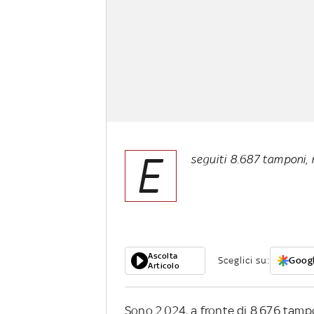
E
seguiti 8.687 tamponi, 
Ascolta
Sceglici su:
Googl
Articolo
Sono 2.024, a fronte di 8.676 tampon