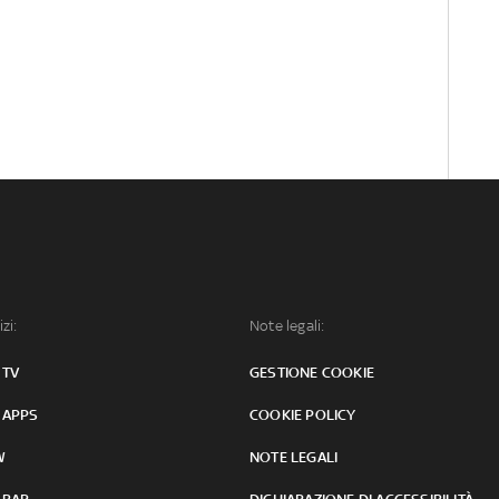
izi:
Note legali:
 TV
GESTIONE COOKIE
 APPS
COOKIE POLICY
W
NOTE LEGALI