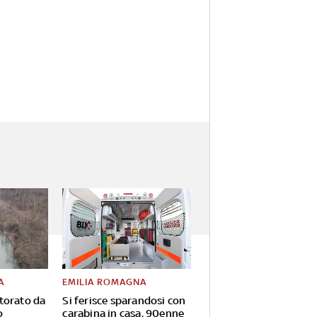
A
EMILIA ROMAGNA
torato da
Si ferisce sparandosi con
o
carabina in casa, 90enne