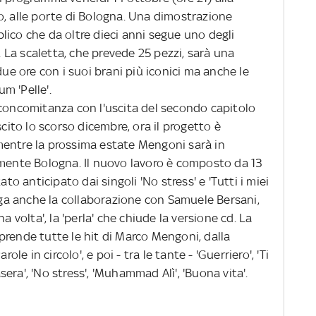
o, alle porte di Bologna. Una dimostrazione
lico che da oltre dieci anni segue uno degli
a. La scaletta, che prevede 25 pezzi, sarà una
due ore con i suoi brani più iconici ma anche le
m 'Pelle'.
 concomitanza con l'uscita del secondo capitolo
scito lo scorso dicembre, ora il progetto è
, mentre la prossima estate Mengoni sarà in
amente Bologna. Il nuovo lavoro è composto da 13
ato anticipato dai singoli 'No stress' e 'Tutti i miei
lega anche la collaborazione con Samuele Bersani,
a volta', la 'perla' che chiude la versione cd. La
prende tutte le hit di Marco Mengoni, dalla
ole in circolo', e poi - tra le tante - 'Guerriero', 'Ti
ra', 'No stress', 'Muhammad Alì', 'Buona vita'.