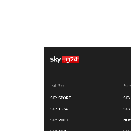
I siti Sky:
Serv
SKY SPORT
SKY
SKY TG24
SKY
SKY VIDEO
NO