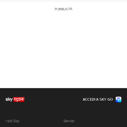
PUBBLICITÀ
ACCEDI A SKY GO
I siti Sky:
Servizi: