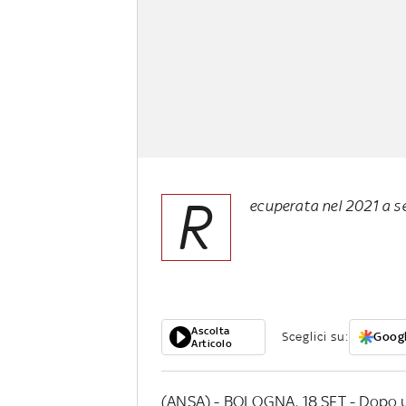
R
ecuperata nel 2021 a se
Ascolta
Sceglici su:
Googl
Articolo
(ANSA) - BOLOGNA, 18 SET - Dopo un