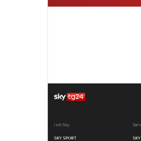
I siti Sky:
Serv
SKY SPORT
SKY