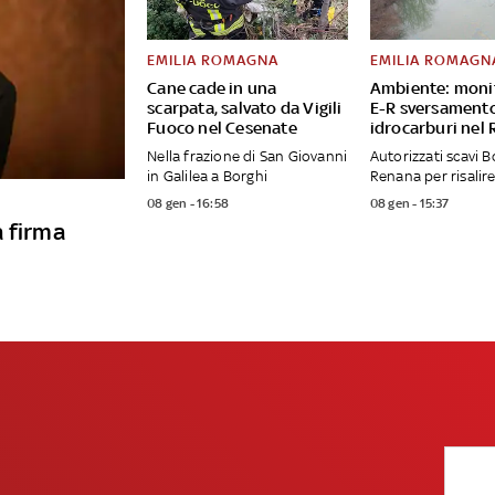
EMILIA ROMAGNA
EMILIA ROMAGN
Cane cade in una
Ambiente: moni
scarpata, salvato da Vigili
E-R sversament
Fuoco nel Cesenate
idrocarburi nel
Nella frazione di San Giovanni
Autorizzati scavi B
in Galilea a Borghi
Renana per risalire
08 gen - 16:58
08 gen - 15:37
a firma