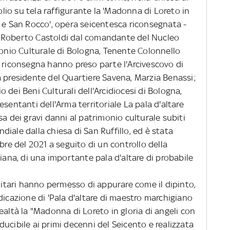
 olio su tela raffigurante la 'Madonna di Loreto in
o e San Rocco', opera seicentesca riconsegnata -
don Roberto Castoldi dal comandante del Nucleo
monio Culturale di Bologna, Tenente Colonnello
i riconsegna hanno preso parte l'Arcivescovo di
a presidente del Quartiere Savena, Marzia Benassi;
io dei Beni Culturali dell'Arcidiocesi di Bologna,
sentanti dell'Arma territoriale La pala d'altare
sa dei gravi danni al patrimonio culturale subiti
iale dalla chiesa di San Ruffillo, ed è stata
bre del 2021 a seguito di un controllo della
liana, di una importante pala d'altare di probabile
itari hanno permesso di appurare come il dipinto,
dicazione di 'Pala d'altare di maestro marchigiano
n realtà la "Madonna di Loreto in gloria di angeli con
ucibile ai primi decenni del Seicento e realizzata