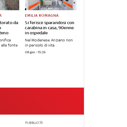
A
EMILIA ROMAGNA
torato da
Si ferisce sparandosi con
o
carabina in casa, 90enne
 Reno
in ospedale
onifica
Nel Modenese. Anziano non
 alla fonte
in pericolo di vita
08 gen - 15:26
PUBBLICITÀ