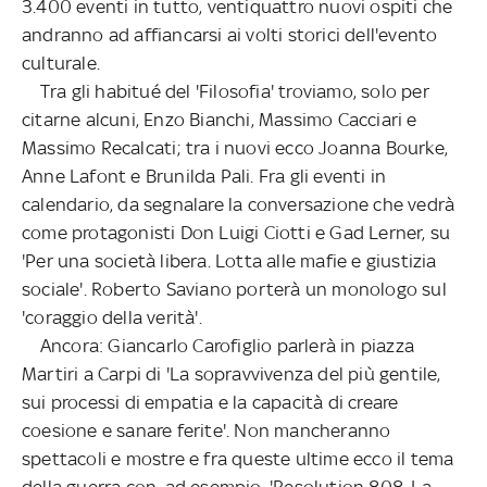
3.400 eventi in tutto, ventiquattro nuovi ospiti che
andranno ad affiancarsi ai volti storici dell'evento
culturale.
Tra gli habitué del 'Filosofia' troviamo, solo per
citarne alcuni, Enzo Bianchi, Massimo Cacciari e
Massimo Recalcati; tra i nuovi ecco Joanna Bourke,
Anne Lafont e Brunilda Pali. Fra gli eventi in
calendario, da segnalare la conversazione che vedrà
come protagonisti Don Luigi Ciotti e Gad Lerner, su
'Per una società libera. Lotta alle mafie e giustizia
sociale'. Roberto Saviano porterà un monologo sul
'coraggio della verità'.
Ancora: Giancarlo Carofiglio parlerà in piazza
Martiri a Carpi di 'La sopravvivenza del più gentile,
sui processi di empatia e la capacità di creare
coesione e sanare ferite'. Non mancheranno
spettacoli e mostre e fra queste ultime ecco il tema
della guerra con, ad esempio, 'Resolution 808. La