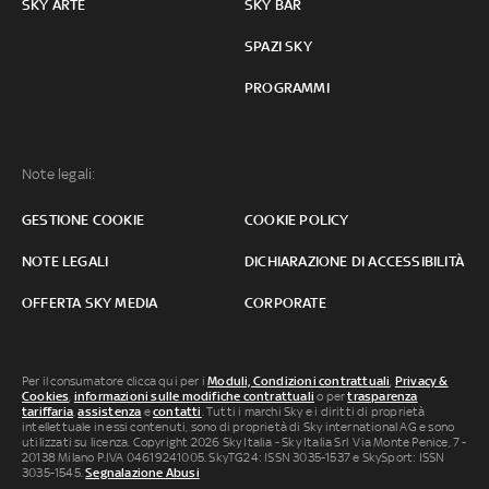
SKY ARTE
SKY BAR
SPAZI SKY
PROGRAMMI
Note legali:
GESTIONE COOKIE
COOKIE POLICY
NOTE LEGALI
DICHIARAZIONE DI ACCESSIBILITÀ
OFFERTA SKY MEDIA
CORPORATE
Per il consumatore clicca qui per i
Moduli, Condizioni contrattuali
,
Privacy &
Cookies
,
informazioni sulle modifiche contrattuali
o per
trasparenza
tariffaria
,
assistenza
e
contatti
. Tutti i marchi Sky e i diritti di proprietà
intellettuale in essi contenuti, sono di proprietà di Sky international AG e sono
utilizzati su licenza. Copyright 2026 Sky Italia - Sky Italia Srl Via Monte Penice, 7 -
20138 Milano P.IVA 04619241005. SkyTG24: ISSN 3035-1537 e SkySport: ISSN
3035-1545.
Segnalazione Abusi