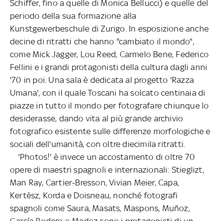
Schiffer, fino a quelle di Monica Bellucci) e quelle del
periodo della sua formazione alla
Kunstgewerbeschule di Zurigo. In esposizione anche
decine di ritratti che hanno "cambiato il mondo",
come Mick Jagger, Lou Reed, Carmelo Bene, Federico
Fellini e i grandi protagonisti della cultura dagli anni
'70 in poi. Una sala è dedicata al progetto 'Razza
Umana', con il quale Toscani ha solcato centinaia di
piazze in tutto il mondo per fotografare chiunque lo
desiderasse, dando vita al più grande archivio
fotografico esistente sulle differenze morfologiche e
sociali dell'umanità, con oltre diecimila ritratti.
'Photos!' è invece un accostamento di oltre 70
opere di maestri spagnoli e internazionali: Stieglizt,
Man Ray, Cartier-Bresson, Vivian Meier, Capa,
Kertèsz, Korda e Doisneau, nonché fotografi
spagnoli come Saura, Masats, Maspons, Muñoz,
García Rodero o Madoz sono i protagonisti di un