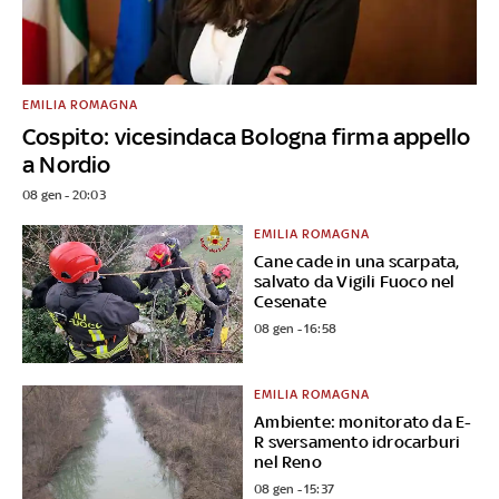
EMILIA ROMAGNA
Cospito: vicesindaca Bologna firma appello
a Nordio
08 gen - 20:03
EMILIA ROMAGNA
Cane cade in una scarpata,
salvato da Vigili Fuoco nel
Cesenate
08 gen - 16:58
EMILIA ROMAGNA
Ambiente: monitorato da E-
R sversamento idrocarburi
nel Reno
08 gen - 15:37