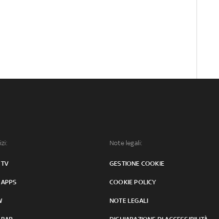
izi:
Note legali:
 TV
GESTIONE COOKIE
 APPS
COOKIE POLICY
W
NOTE LEGALI