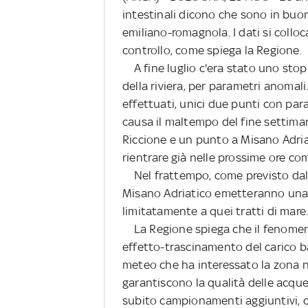
intestinali dicono che sono in buo
emiliano-romagnola. I dati si colloc
controllo, come spiega la Regione.
A fine luglio c'era stato uno stop
della riviera, per parametri anomal
effettuati, unici due punti con para
causa il maltempo del fine settiman
Riccione e un punto a Misano Adriat
rientrare già nelle prossime ore co
Nel frattempo, come previsto dalle 
Misano Adriatico emetteranno una o
limitatamente a quei tratti di mare
La Regione spiega che il fenomeno,
effetto-trascinamento del carico b
meteo che ha interessato la zona 
garantiscono la qualità delle acque,
subito campionamenti aggiuntivi, co