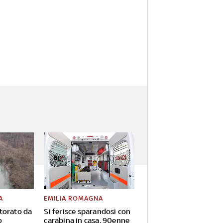
A
EMILIA ROMAGNA
torato da
Si ferisce sparandosi con
o
carabina in casa, 90enne