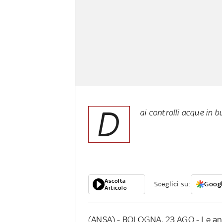
D
ai controlli acque in 
Ascolta
Sceglici su:
Googl
Articolo
(ANSA) - BOLOGNA, 23 AGO - Le anal