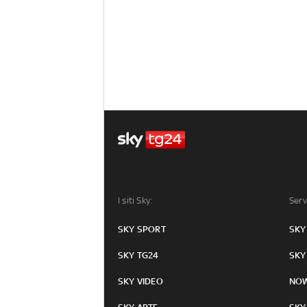
I siti Sky:
Serv
SKY SPORT
SKY
SKY TG24
SKY
SKY VIDEO
NO