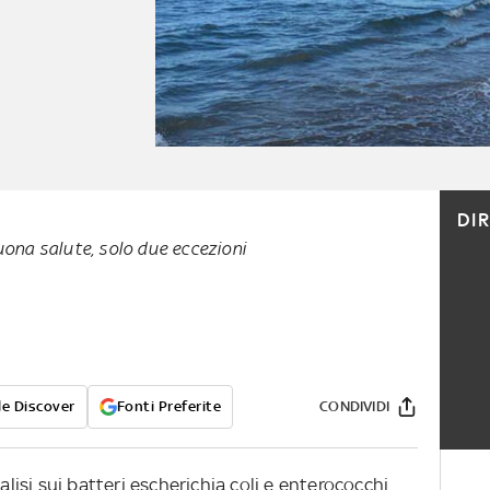
DI
buona salute, solo due eccezioni
e Discover
Fonti Preferite
CONDIVIDI
isi sui batteri escherichia coli e enterococchi