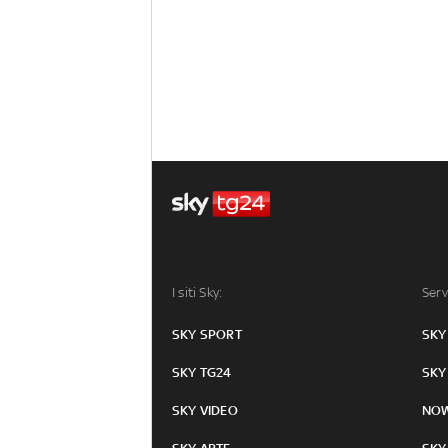
I siti Sky:
Serv
SKY SPORT
SKY
SKY TG24
SKY
SKY VIDEO
NO