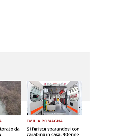
A
EMILIA ROMAGNA
torato da
Si ferisce sparandosi con
o
carabina in casa, 90enne